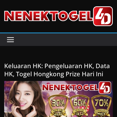
Skip
to
content
Keluaran HK: Pengeluaran HK, Data
HK, Togel Hongkong Prize Hari Ini