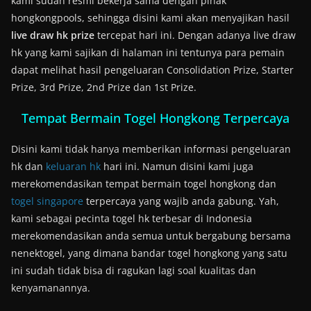
kami sudah resmi bekerja sama dengan pihak
hongkongpools, sehingga disini kami akan menyajikan hasil
live draw hk prize
tercepat hari ini. Dengan adanya live draw
hk yang kami sajikan di halaman ini tentunya para pemain
dapat melihat hasil pengeluaran Consolidation Prize, Starter
Prize, 3rd Prize, 2nd Prize dan 1st Prize.
Tempat Bermain Togel Hongkong Terpercaya
Disini kami tidak hanya memberikan informasi pengeluaran
hk dan
keluaran hk
hari ini. Namun disini kami juga
merekomendasikan tempat bermain togel hongkong dan
togel singapore
terpercaya yang wajib anda gabung. Yah,
kami sebagai pecinta togel hk terbesar di Indonesia
merekomendasikan anda semua untuk bergabung bersama
nenektogel, yang dimana bandar togel hongkong yang satu
ini sudah tidak bisa di ragukan lagi soal kualitas dan
kenyamanannya.