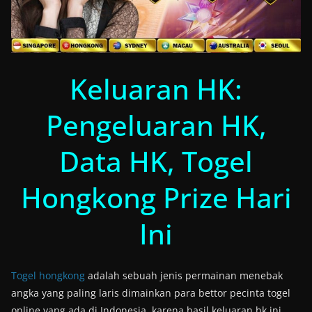
Keluaran HK:
Pengeluaran HK,
Data HK, Togel
Hongkong Prize Hari
Ini
Togel hongkong
adalah sebuah jenis permainan menebak
angka yang paling laris dimainkan para bettor pecinta togel
online yang ada di Indonesia, karena hasil keluaran hk ini