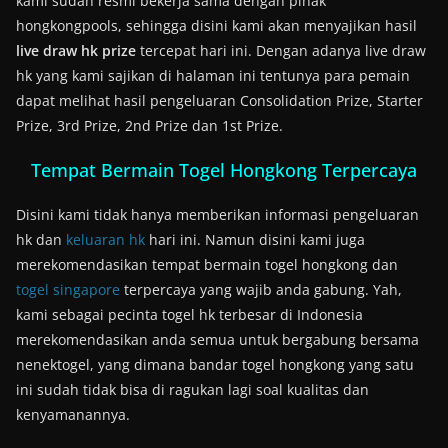
kami sudah resmi bekerja sama dengan pihak
hongkongpools, sehingga disini kami akan menyajikan hasil
live draw hk prize
tercepat hari ini. Dengan adanya live draw
hk yang kami sajikan di halaman ini tentunya para pemain
dapat melihat hasil pengeluaran Consolidation Prize, Starter
Prize, 3rd Prize, 2nd Prize dan 1st Prize.
Tempat Bermain Togel Hongkong Terpercaya
Disini kami tidak hanya memberikan informasi pengeluaran
hk dan
keluaran hk
hari ini. Namun disini kami juga
merekomendasikan tempat bermain togel hongkong dan
togel singapore
terpercaya yang wajib anda gabung. Yah,
kami sebagai pecinta togel hk terbesar di Indonesia
merekomendasikan anda semua untuk bergabung bersama
nenektogel, yang dimana bandar togel hongkong yang satu
ini sudah tidak bisa di ragukan lagi soal kualitas dan
kenyamanannya.