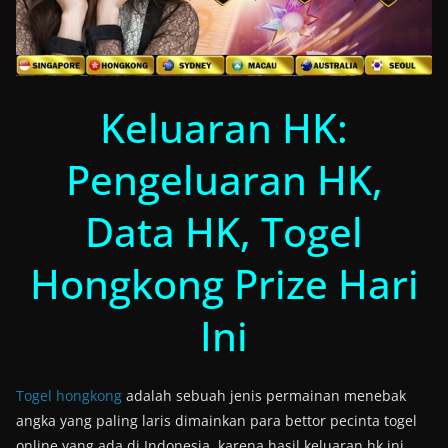
Keluaran HK:
Pengeluaran HK,
Data HK, Togel
Hongkong Prize Hari
Ini
Togel hongkong
adalah sebuah jenis permainan menebak
angka yang paling laris dimainkan para bettor pecinta togel
online yang ada di Indonesia, karena hasil keluaran hk ini